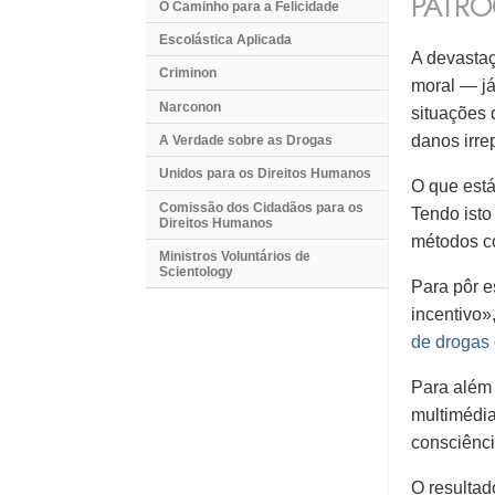
PATRO
O Caminho para a Felicidade
Escolástica Aplicada
A devastaç
Criminon
moral — já
Narconon
situações 
danos irre
A Verdade sobre as Drogas
Unidos para os Direitos Humanos
O que está
Comissão dos Cidadãos para os
Tendo isto
Direitos Humanos
métodos c
Ministros Voluntários de
Scientology
Para pôr e
incentivo
de drogas
Para além 
multimédia
consciênci
O resultad