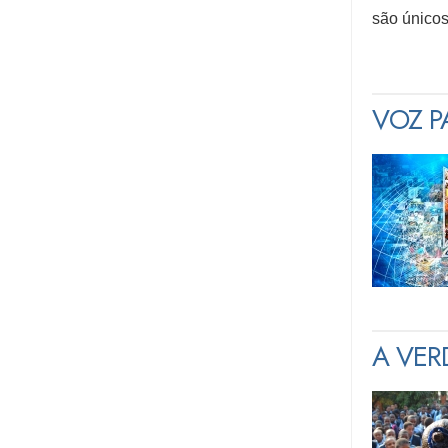
são únicos
VOZ PA
A VER