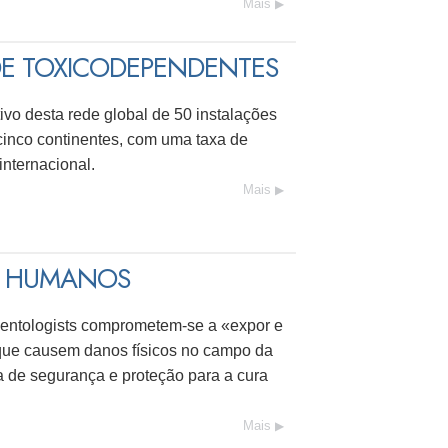
Mais
DE TOXICODEPENDENTES
tivo desta rede global de 50 instalações
cinco continentes, com uma taxa de
internacional.
Mais
OS HUMANOS
ientologists
comprometem-se
a «expor e
s que causem danos físicos no campo da
a de segurança e proteção para a cura
Mais