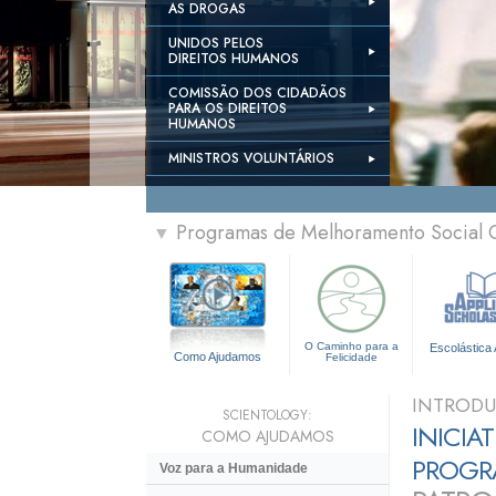
AS DROGAS
UNIDOS PELOS
DIREITOS HUMANOS
COMISSÃO DOS CIDADÃOS
PARA OS DIREITOS
HUMANOS
MINISTROS VOLUNTÁRIOS
Programas de Melhoramento Social 
▼
O Caminho para a
Escolástica 
Como Ajudamos
Felicidade
INTROD
SCIENTOLOGY:
INICIA
COMO AJUDAMOS
PROGR
Voz para a Humanidade