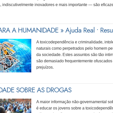
, indiscutivelmente inovadores e mais importante — são eficaz
RA A HUMANIDADE » Ajuda Real • Resul
A toxicodependência e criminalidade, into
naturais como perpetrados pelo homem p
da sociedade. Estes assuntos são tão intim
são demasiado frequentemente ofuscados 
prejuízos.
DADE SOBRE AS DROGAS
A maior informação
não‑governamental
sob
é educar os jovens sobre a toxicodependê