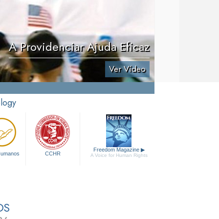
A Providenciar Ajuda Eficaz
Ver Vídeo
ology
Freedom Magazine
▶
 Humanos
CCHR
A Voice for Human Rights
OS