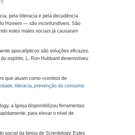
GY
a, pela iliteracia e pela decadência
pelo Homem — são inconfundíveis. São
undo estes males sociais já causaram
ente apocalípticos são soluções eficazes.
 do espírito, L. Ron Hubbard desenvolveu
ntes que atuam como «centros de
lidade
,
literacia
,
prevenção do consumo
ogy, a Igreja disponibilizou ferramentas
apidamente, para elevar o nível de
 social da Igreja de Scientology. Estes