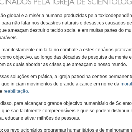
CINADOS PELA IGREJA DE SCIENTOLO
ão global e a miséria humana produzidas pela toxicodependênci
 para não falar nos desastres naturais e desastres causados 
que ameaçam destruir o tecido social e em muitas partes do m
paráveis.
 manifestamente em falta no combate a estes cenários praticam
 como objectivo, ao longo das décadas de pesquisa da mente e
om os quais abordar as crises que ameaçam o nosso mundo.
ssas soluções em prática, a Igreja patrocina centros permane
», que iniciam movimentos de grande alcance em nome da
mora
e
reabilitação.
disso, para alcançar o grande objectivo humanitário de Scientol
 que são facilmente compreensíveis e que se podem distribuir r
a, educar e ativar milhões de pessoas.
o: os revolucionários programas humanitários e de melhoramento