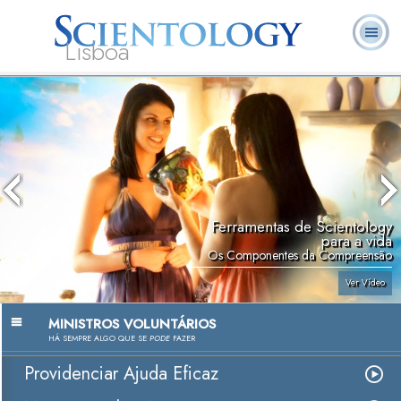
Lisboa
L. Ron
O que é
Ministros
Perguntas
Livros
Hubbard
Scientology?
Voluntários
Frequentes
Ferramentas de Scientology
para a vida
Os Componentes da Compreensão
Ver Vídeo
MINISTROS VOLUNTÁRIOS
HÁ SEMPRE ALGO QUE SE
PODE
FAZER
Providenciar Ajuda Eficaz