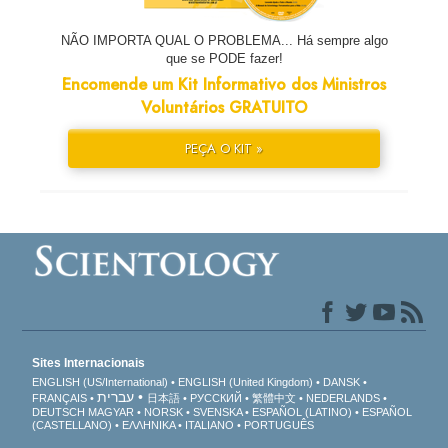
NÃO IMPORTA QUAL O PROBLEMA... Há sempre algo
que se PODE fazer!
Encomende um Kit Informativo dos Ministros
Voluntários GRATUITO
PEÇA O KIT »
Sites Internacionais
ENGLISH (US/International)
ENGLISH (United Kingdom)
DANSK
עברית
FRANÇAIS
日本語
РУССКИЙ
繁體中文
NEDERLANDS
DEUTSCH
MAGYAR
NORSK
SVENSKA
ESPAÑOL (LATINO)
ESPAÑOL
(CASTELLANO)
ΕΛΛΗΝΙΚA
ITALIANO
PORTUGUÊS