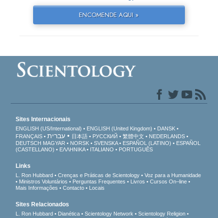
ENCOMENDE AQUI »
Sites Internacionais
ENGLISH (US/International)
ENGLISH (United Kingdom)
DANSK
עברית
FRANÇAIS
日本語
РУССКИЙ
繁體中文
NEDERLANDS
DEUTSCH
MAGYAR
NORSK
SVENSKA
ESPAÑOL (LATINO)
ESPAÑOL
(CASTELLANO)
ΕΛΛΗΝΙΚA
ITALIANO
PORTUGUÊS
Links
L. Ron Hubbard
Crenças e Práticas de Scientology
Voz para a Humanidade
Ministros Voluntários
Perguntas Frequentes
Livros
Cursos On–line
Mais Informações
Contacto
Locais
Sites Relacionados
L. Ron Hubbard
Dianética
Scientology Network
Scientology Religion