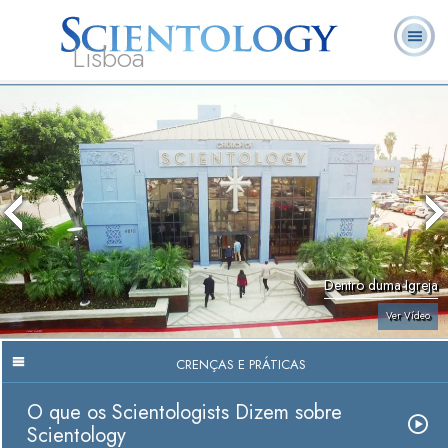
Lisboa
L. Ron
O que é
Ministros
Perguntas
Livros
Hubbard
Scientology?
Voluntários
Frequentes
Dentro duma Igreja
Ver Vídeo
CRENÇAS E PRÁTICAS
O que os Scientologists Dizem sobre
Scientology