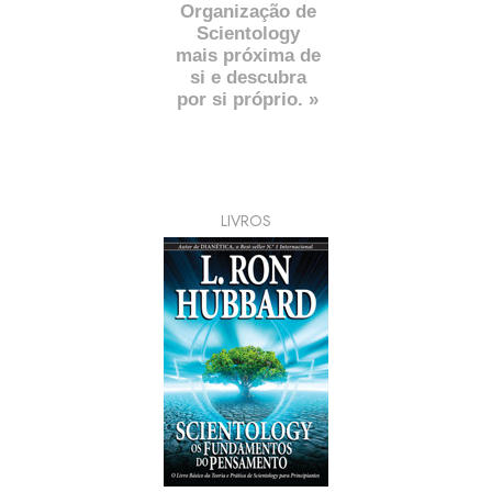
Organização de
Scientology
mais próxima de
si e descubra
por si próprio. »
LIVROS