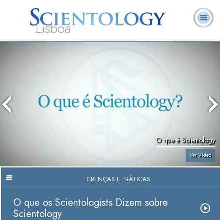
Lisboa
L. Ron
O que é
Ministros
Perguntas
Livros
Hubbard
Scientology?
Voluntários
Frequentes
O que é Scientology
Ver Vídeo
CRENÇAS E PRÁTICAS
O que os Scientologists Dizem sobre
Scientology