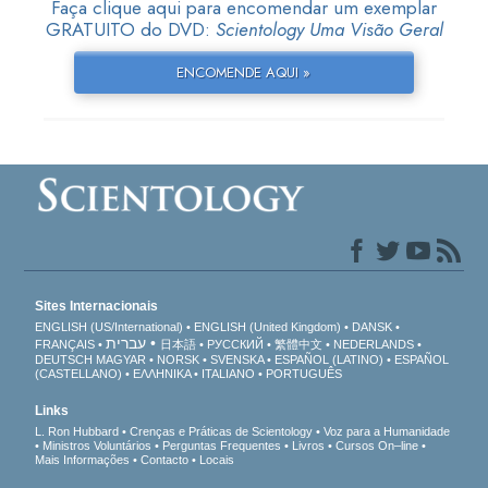
Faça clique aqui para encomendar um exemplar
GRATUITO do DVD:
Scientology Uma Visão Geral
ENCOMENDE AQUI »
Sites Internacionais
ENGLISH (US/International)
ENGLISH (United Kingdom)
DANSK
עברית
FRANÇAIS
日本語
РУССКИЙ
繁體中文
NEDERLANDS
DEUTSCH
MAGYAR
NORSK
SVENSKA
ESPAÑOL (LATINO)
ESPAÑOL
(CASTELLANO)
ΕΛΛΗΝΙΚA
ITALIANO
PORTUGUÊS
Links
L. Ron Hubbard
Crenças e Práticas de Scientology
Voz para a Humanidade
Ministros Voluntários
Perguntas Frequentes
Livros
Cursos On–line
Mais Informações
Contacto
Locais