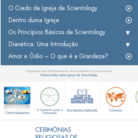
O Credo da Igreja de Scientology
Dentro duma Igreja
Os Princípios Básicos de Scientology
Dianética: Uma Introdução
Amor e Ódio – O que é a Grandeza?
Programas de Melhoramento Social Global e Humanitários
Patrocinados pela Igreja de Scientology
▼
O Caminho para a
Escolástica Aplicada
Criminon
Como Ajudamos
Felicidade
CERIMÓNIAS
RELIGIOSAS DE