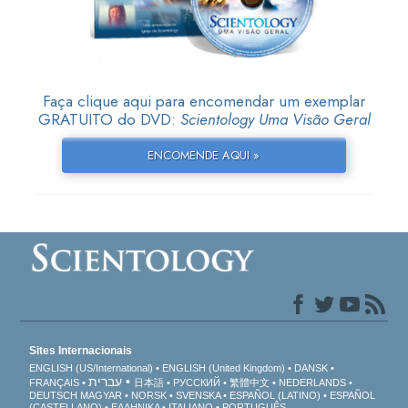
Faça clique aqui para encomendar um exemplar
GRATUITO do DVD:
Scientology Uma Visão Geral
ENCOMENDE AQUI »
Sites Internacionais
ENGLISH (US/International)
ENGLISH (United Kingdom)
DANSK
עברית
FRANÇAIS
日本語
РУССКИЙ
繁體中文
NEDERLANDS
DEUTSCH
MAGYAR
NORSK
SVENSKA
ESPAÑOL (LATINO)
ESPAÑOL
(CASTELLANO)
ΕΛΛΗΝΙΚA
ITALIANO
PORTUGUÊS