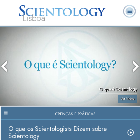
Lisboa
L. Ron
O que é
Ministros
Perguntas
Livros
Hubbard
Scientology?
Voluntários
Frequentes
O que é Scientology
Ver Vídeo
CRENÇAS E PRÁTICAS
O que os Scientologists Dizem sobre
Scientology