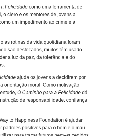
a Felicidade
como uma ferramenta de
, o clero e os mentores de jovens a
s como um impedimento ao crime e à
 as rotinas da vida quotidiana foram
rrado são desfocados, muitos têm usado
er a luz da paz, da tolerância e do
as.
icidade
ajuda os jovens a decidirem por
ia orientação moral. Como motivação
ventude,
O Caminho para a Felicidade
dá
onstrução de responsabilidade, confiança
Way to Happiness Foundation é ajudar
r padrões positivos para o bom e o mau
lizar para traçar futuros bem–sucedidos.