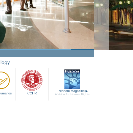
minho para a Felicidade: Um
Código Moral Não Religioso
Ver Vídeo
ology
Freedom Magazine
▶
 Humanos
CCHR
A Voice for Human Rights