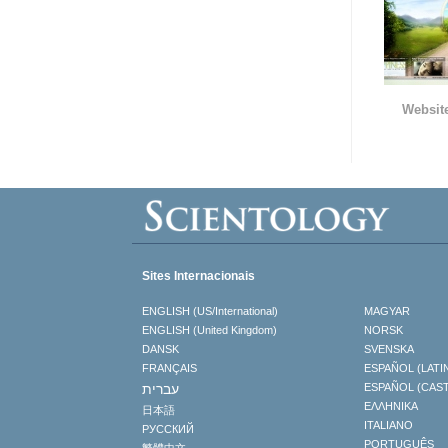
Websit
Sites Internacionais
ENGLISH (US/International)
MAGYAR
ENGLISH (United Kingdom)
NORSK
DANSK
SVENSKA
FRANÇAIS
ESPAÑOL (LATI
עברית
ESPAÑOL (CAS
ΕΛΛΗΝΙΚA
日本語
ITALIANO
РУССКИЙ
PORTUGUÊS