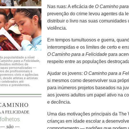
Nas ruas: A eficácia de
O Caminho para 
prevenção do crime levou agentes da lei
distribuir o livro nas suas comunidade
violência.
Em tempos tumultuosos e guerra, quando
interrompidas e os limites de certo e e
O Caminho para a Felicidade
para acend
da popularidade a nível
Caminho para a Felicidade
,
respeito entre as populações destroçad
ribuídos milhões de
capas personalizadas —
ios de profissionais e
Ajudar os jovens:
O Caminho para a Fel
governos civis e agências
i, desde atletas e artistas
si mesmos como desenvolver sua própr
 celebrados até
stros e presidentes.
para inúmeros projetos baseados na ju
aos jovens adultos um papel ativo na c
e decência.
CAMINHO
 A FELICIDADE
Uma das motivações principais da The 
folhetos
crianças em idade escolar a desenvolve
— são —
comportamento — padrões que podem uti