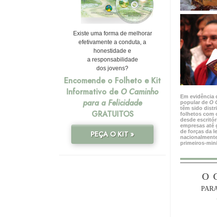
Existe uma forma de melhorar
efetivamente a conduta, a
honestidade e
a responsabilidade
dos jovens?
Encomende o Folheto e Kit
Informativo de
O Caminho
Em evidência 
para a Felicidade
popular de
O 
têm sido dist
GRATUITOS
folhetos com 
desde escritór
empresas até 
de forças da le
PEÇA O KIT »
nacionalmente
primeiros‑mini
O 
PARA