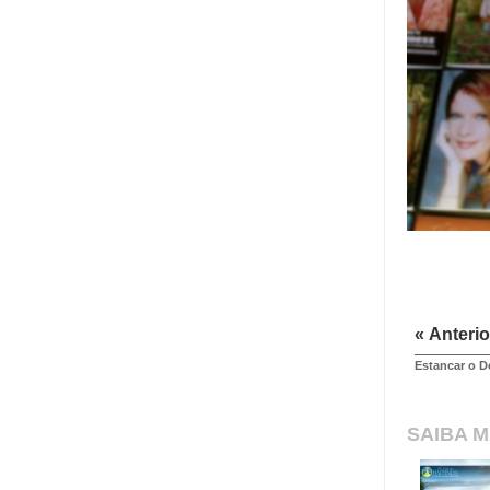
« Anterio
Estancar o D
SAIBA M