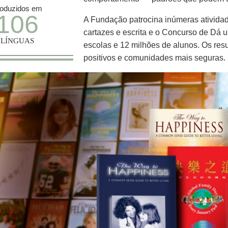
roduzidos em
106
A Fundação patrocina inúmeras atividad
cartazes e escrita e o Concurso de Dá
LÍNGUAS
escolas e 12 milhões de alunos. Os re
positivos e comunidades mais seguras.