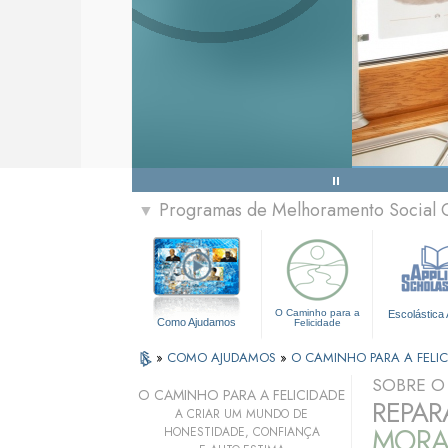
Programas de Melhoramento Social 
▼
O Caminho para a
Escolástica 
Como Ajudamos
Felicidade
»
COMO AJUDAMOS
»
O CAMINHO PARA A FELIC
SOBRE 
O CAMINHO PARA A FELICIDADE
REPAR
A CRIAR UM MUNDO DE
MORA
HONESTIDADE, CONFIANÇA