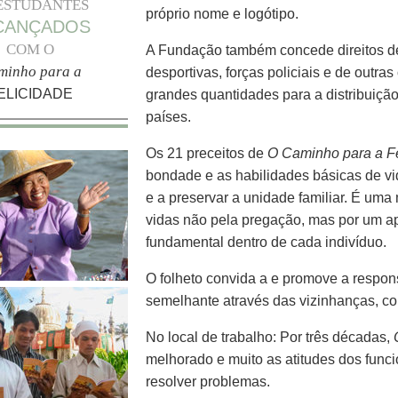
ESTUDANTES
próprio nome e logótipo.
CANÇADOS
COM O
A Fundação também concede direitos d
minho para a
desportivas, forças policiais e de outra
ELICIDADE
grandes quantidades para a distribuiç
países.
Os 21 preceitos de
O Caminho para a F
bondade e as habilidades básicas de vi
e a preservar a unidade familiar. É u
vidas não pela pregação, mas por um 
fundamental dentro de cada indivíduo.
O folheto convida a e promove a respon
semelhante através das vizinhanças, c
No local de trabalho: Por três décadas,
melhorado e muito as atitudes dos func
resolver problemas.