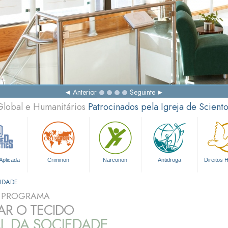
O Ca
Anterior
Seguinte
Global e Humanitários
Patrocinados pela Igreja de Scient
Aplicada
Criminon
Narconon
Antidroga
Direitos
IDADE
O PROGRAMA
AR O TECIDO
L DA SOCIEDADE