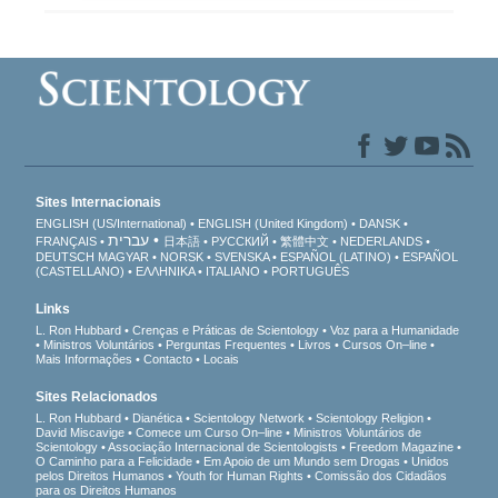
Sites Internacionais
ENGLISH (US/International)
ENGLISH (United Kingdom)
DANSK
עברית
FRANÇAIS
日本語
РУССКИЙ
繁體中文
NEDERLANDS
DEUTSCH
MAGYAR
NORSK
SVENSKA
ESPAÑOL (LATINO)
ESPAÑOL
(CASTELLANO)
ΕΛΛΗΝΙΚA
ITALIANO
PORTUGUÊS
Links
L. Ron Hubbard
Crenças e Práticas de Scientology
Voz para a Humanidade
Ministros Voluntários
Perguntas Frequentes
Livros
Cursos On–line
Mais Informações
Contacto
Locais
Sites Relacionados
L. Ron Hubbard
Dianética
Scientology Network
Scientology Religion
David Miscavige
Comece um Curso On–line
Ministros Voluntários de
Scientology
Associação Internacional de Scientologists
Freedom Magazine
O Caminho para a Felicidade
Em Apoio de um Mundo sem Drogas
Unidos
pelos Direitos Humanos
Youth for Human Rights
Comissão dos Cidadãos
para os Direitos Humanos