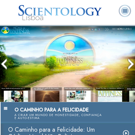
Lisboa
L. Ron
O que é
Ministros
Perguntas
Livros
Hubbard
Scientology?
Voluntários
Frequentes
O CAMINHO PARA A FELICIDADE
A CRIAR UM MUNDO DE HONESTIDADE, CONFIANÇA
E AUTO-ESTIMA
O Caminho para a Felicidade: Um