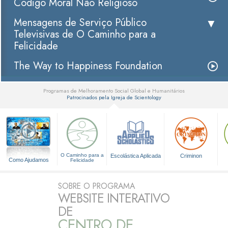
Código Moral Não Religioso
Mensagens de Serviço Público
Televisivas de O Caminho para a
Felicidade
The Way to Happiness Foundation
Programas de Melhoramento Social Global e Humanitários
Patrocinados pela Igreja de Scientology
▼
O Caminho para a
Escolástica Aplicada
Criminon
Como Ajudamos
Felicidade
SOBRE O PROGRAMA
WEBSITE INTERATIVO
DE
CENTRO DE