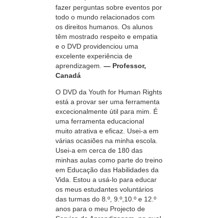
fazer perguntas sobre eventos por
todo o mundo relacionados com
os direitos humanos. Os alunos
têm mostrado respeito e empatia
e o DVD providenciou uma
excelente experiência de
aprendizagem.
— Professor,
Canadá
O DVD da Youth for Human Rights
está a provar ser uma ferramenta
excecionalmente útil para mim. É
uma ferramenta educacional
muito atrativa e eficaz.
Usei-a
em
várias ocasiões na minha escola.
Usei-a
em cerca de 180 das
minhas aulas como parte do treino
em Educação das Habilidades da
Vida. Estou a
usá-lo
para educar
os meus estudantes voluntários
das turmas do 8.º, 9.º,10.º e 12.º
anos para o meu Projecto de