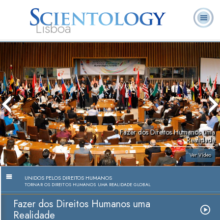
Lisboa
L. Ron
O que é
Ministros
Perguntas
Livros
Hubbard
Scientology?
Voluntários
Frequentes
Fazer dos Direitos Humanos uma
Realidade
Ver Vídeo
UNIDOS PELOS DIREITOS HUMANOS
TORNAR OS DIREITOS HUMANOS UMA REALIDADE GLOBAL
Fazer dos Direitos Humanos uma
Realidade