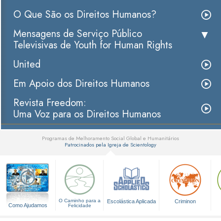
O Que São os Direitos Humanos?
Mensagens de Serviço Público
Televisivas de Youth for Human Rights
United
Em Apoio dos Direitos Humanos
Revista Freedom:
Uma Voz para os Direitos Humanos
Programas de Melhoramento Social Global e Humanitários
Patrocinados pela Igreja de Scientology
▼
O Caminho para a
Escolástica Aplicada
Criminon
Como Ajudamos
Felicidade