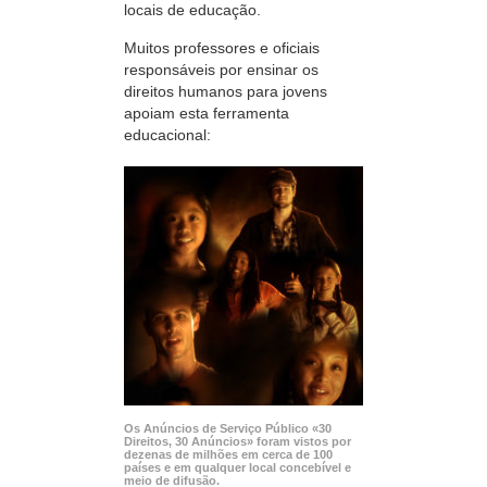
locais de educação.
Muitos professores e oficiais
responsáveis por ensinar os
direitos humanos para jovens
apoiam esta ferramenta
educacional:
Os Anúncios de Serviço Público «30
Direitos, 30 Anúncios» foram vistos por
dezenas de milhões em cerca de 100
países e em qualquer local concebível e
meio de difusão.