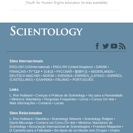
(Youth for Human Rights education kit also available)
Sites Internacionais
ENGLISH (US/International)
ENGLISH (United Kingdom)
DANSK
עברית
FRANÇAIS
日本語
РУССКИЙ
繁體中文
NEDERLANDS
DEUTSCH
MAGYAR
NORSK
SVENSKA
ESPAÑOL (LATINO)
ESPAÑOL
(CASTELLANO)
ΕΛΛΗΝΙΚA
ITALIANO
PORTUGUÊS
Links
L. Ron Hubbard
Crenças e Práticas de Scientology
Voz para a Humanidade
Ministros Voluntários
Perguntas Frequentes
Livros
Cursos On–line
Mais Informações
Contacto
Locais
Sites Relacionados
L. Ron Hubbard
Dianética
Scientology Network
Scientology Religion
David Miscavige
Comece um Curso On–line
Ministros Voluntários de
Scientology
Associação Internacional de Scientologists
Freedom Magazine
O Caminho para a Felicidade
Em Apoio de um Mundo sem Drogas
Unidos