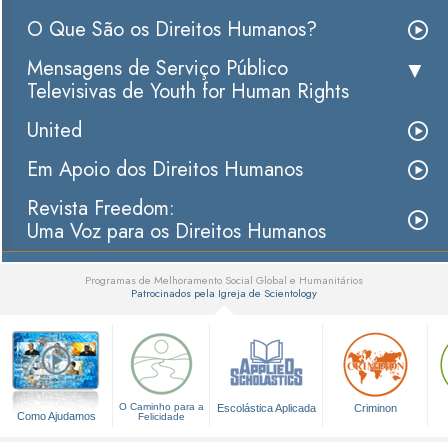
O Que São os Direitos Humanos?
Mensagens de Serviço Público
Televisivas de Youth for Human Rights
United
Em Apoio dos Direitos Humanos
Revista Freedom:
Uma Voz para os Direitos Humanos
Programas de Melhoramento Social Global e Humanitários
Patrocinados pela Igreja de Scientology
▼
O Caminho para a
Escolástica Aplicada
Criminon
Como Ajudamos
Felicidade