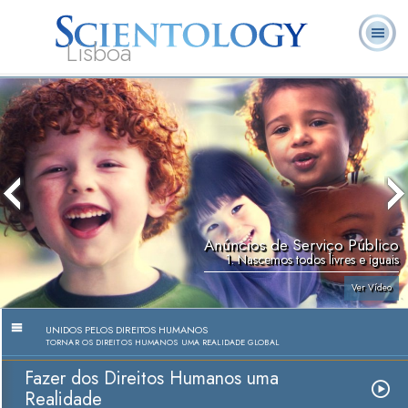
Lisboa
L. Ron
O que é
Ministros
Perguntas
Livros
Hubbard
Scientology?
Voluntários
Frequentes
Anúncios de Serviço Público
1. Nascemos todos livres e iguais
Ver Vídeo
UNIDOS PELOS DIREITOS HUMANOS
TORNAR OS DIREITOS HUMANOS UMA REALIDADE GLOBAL
Fazer dos Direitos Humanos uma
Realidade