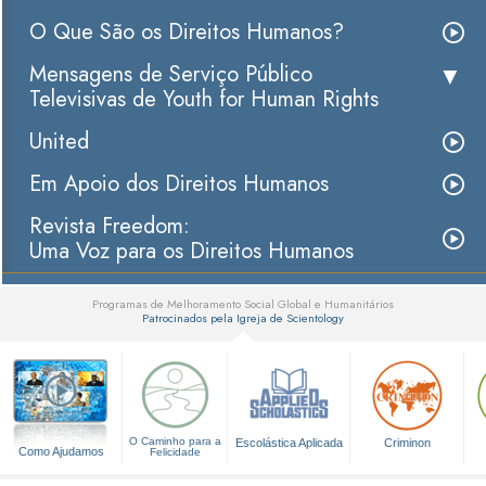
O Que São os Direitos Humanos?
Mensagens de Serviço Público
Televisivas de Youth for Human Rights
United
Em Apoio dos Direitos Humanos
Revista Freedom:
Uma Voz para os Direitos Humanos
Programas de Melhoramento Social Global e Humanitários
Patrocinados pela Igreja de Scientology
▼
O Caminho para a
Escolástica Aplicada
Criminon
Como Ajudamos
Felicidade