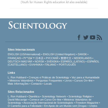
(Youth for Human Rights education kit also available)
Sites Internacionais
ENGLISH (US/International)
ENGLISH (United Kingdom)
DANSK
עברית
FRANÇAIS
日本語
РУССКИЙ
繁體中文
NEDERLANDS
DEUTSCH
MAGYAR
NORSK
SVENSKA
ESPAÑOL (LATINO)
ESPAÑOL
(CASTELLANO)
ΕΛΛΗΝΙΚA
ITALIANO
PORTUGUÊS
Links
L. Ron Hubbard
Crenças e Práticas de Scientology
Voz para a Humanidade
Ministros Voluntários
Perguntas Frequentes
Livros
Cursos On–line
Mais Informações
Contacto
Locais
Sites Relacionados
L. Ron Hubbard
Dianética
Scientology Network
Scientology Religion
David Miscavige
Comece um Curso On–line
Ministros Voluntários de
Scientology
Associação Internacional de Scientologists
Freedom Magazine
O Caminho para a Felicidade
Em Apoio de um Mundo sem Drogas
Unidos