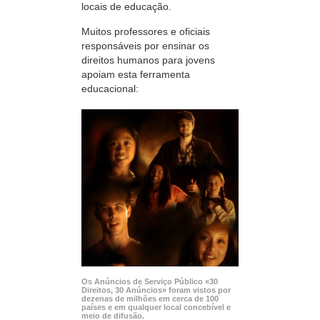
locais de educação.
Muitos professores e oficiais
responsáveis por ensinar os
direitos humanos para jovens
apoiam esta ferramenta
educacional:
Os Anúncios de Serviço Público «30
Direitos, 30 Anúncios» foram vistos por
dezenas de milhões em cerca de 100
países e em qualquer local concebível e
meio de difusão.