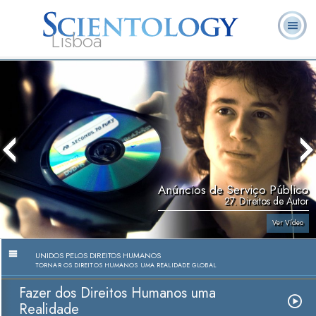
Lisboa
L. Ron
O que é
Ministros
Perguntas
Livros
Hubbard
Scientology?
Voluntários
Frequentes
Anúncios de Serviço Público
27. Direitos de Autor
Ver Vídeo
UNIDOS PELOS DIREITOS HUMANOS
TORNAR OS DIREITOS HUMANOS UMA REALIDADE GLOBAL
Fazer dos Direitos Humanos uma
Realidade