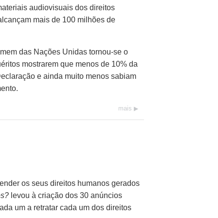
ateriais audiovisuais dos direitos
 alcançam mais de
100 milhões
de
 Homem das Nações Unidas
tornou-se
o
quéritos mostrarem que menos de
10% da
Declaração e ainda muito menos sabiam
ento.
mais
ender os seus direitos humanos gerados
os?
levou à criação dos
30 anúncios
da um a retratar cada um dos direitos