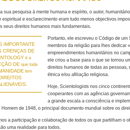
da sua pesquisa à mente humana e espírito, o autor, humanitári
e espiritual e esclarecimento eram tudo menos objectivos impos
s seus direitos humanos mais fundamentais.
Portanto, ele escreveu o Código de um 
S IMPORTANTE
membros da religião para lhes dedicar
S CRENÇAS DE
empreendimentos humanitários no camp
ENTOLOGY
é a
ele criou a base para o que se tornou 
CÇÃO DE
que toda
direitos humanos de todas as pessoas, 
MANIDADE
tem
étnica e/ou afiliação religiosa.
DIREITOS
ALIENÁVEIS.
Hoje, Scientologists nos cinco continen
cooperantes com as agências governam
a grande escala a consciência e imple
o Homem de 1948, o principal documento mundial sobre os dire
s a participação e colaboração de todos os que partilham o o
ão uma realidade para todos.