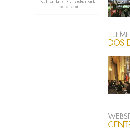
(Youth for Human Rights education kit
also available)
ELEME
DOS 
WEBSI
CENT