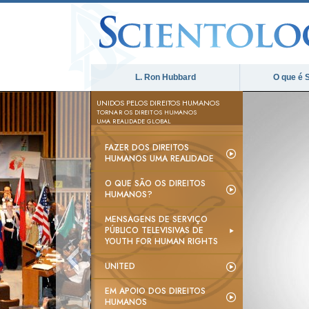
L. Ron Hubbard
O que é 
UNIDOS PELOS DIREITOS HUMANOS
TORNAR OS DIREITOS HUMANOS
UMA REALIDADE GLOBAL
FAZER DOS DIREITOS
HUMANOS UMA REALIDADE
O QUE SÃO OS DIREITOS
HUMANOS?
MENSAGENS DE SERVIÇO
PÚBLICO TELEVISIVAS DE
YOUTH FOR HUMAN RIGHTS
UNITED
EM APOIO DOS DIREITOS
HUMANOS