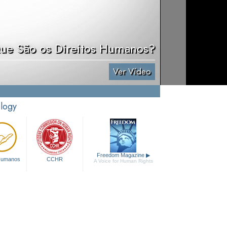
ue São os Direitos Humanos?
Ver Vídeo
ology
Freedom Magazine
▶
 Humanos
CCHR
A Voice for Human Rights