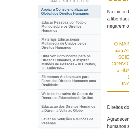
UMA REALIDADE GLOBAL
Apoiar a Consciencialização
No início 
Global dos Direitos Humanos
a liberdad
Educar Pessoas por Todo o
negarem o
Mundo sobre os Direitos
Humanos
Materiais Educacionais
O MAI
Multimédia de Unidos pelos
Direitos Humanos
A
para
Uma Voz Convincente para os
SCI
Direitos Humanos, A Inspirar
CONVI
Milhões de Pessoas «
30 Direitos,
30 Anúncios»
HU
a
Elementos Audiovisuais para
Fazer dos Direitos Humanos uma
IN
Realidade
Website Interativo de Centro de
Recursos Educacionais
On-line
Educação dos Direitos Humanos
Direitos d
a Darem a Volta ao Globo
Agradecemo
Levar as Soluções a Milhões de
Pessoas
humanos s