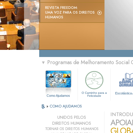
REVISTA FREEDOM:
UMA VOZ PARA OS DIREITOS
HUMANOS
Programas de Melhoramento Social 
▼
O Caminho para a
Escolástica 
Como Ajudamos
Felicidade
»
COMO AJUDAMOS
INTROD
UNIDOS PELOS
APOIA
DIREITOS HUMANOS
GLOB
TORNAR OS DIREITOS HUMANOS