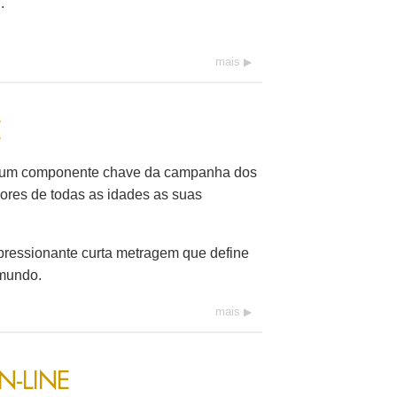
.
mais
E
um componente chave da campanha dos
ores de todas as idades as suas
ressionante curta metragem que define
mundo.
mais
N-LINE