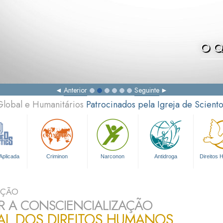
O Q
Anterior
Seguinte
Global e Humanitários
Patrocinados pela Igreja de Scient
Aplicada
Criminon
Narconon
Antidroga
Direitos
UÇÃO
R A CONSCIENCIALIZAÇÃO
AL DOS DIREITOS HUMANOS