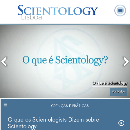
Lisboa
L. Ron
O que é
Ministros
Perguntas
Livros
Hubbard
Scientology?
Voluntários
Frequentes
O que é Scientology
Ver Vídeo
CRENÇAS E PRÁTICAS
O que os Scientologists Dizem sobre
Scientology