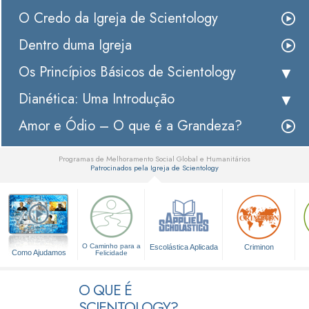
O Credo da Igreja de Scientology
Dentro duma Igreja
Os Princípios Básicos de Scientology
Dianética: Uma Introdução
Amor e Ódio – O que é a Grandeza?
Programas de Melhoramento Social Global e Humanitários
Patrocinados pela Igreja de Scientology
▼
O Caminho para a
Escolástica Aplicada
Criminon
Como Ajudamos
Felicidade
O QUE É
SCIENTOLOGY?