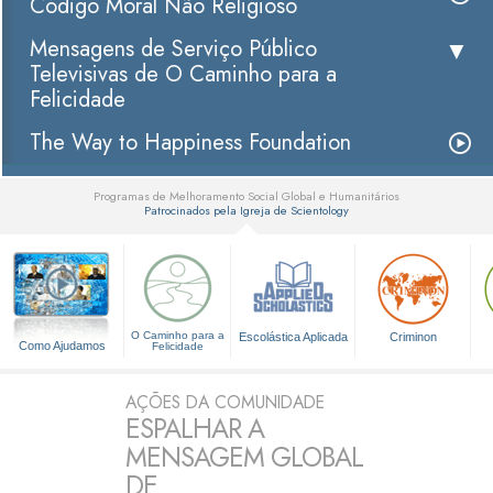
Código Moral Não Religioso
Mensagens de Serviço Público
Televisivas de O Caminho para a
Felicidade
The Way to Happiness Foundation
Programas de Melhoramento Social Global e Humanitários
Patrocinados pela Igreja de Scientology
▼
O Caminho para a
Escolástica Aplicada
Criminon
Como Ajudamos
Felicidade
AÇÕES DA COMUNIDADE
ESPALHAR A
MENSAGEM GLOBAL
DE