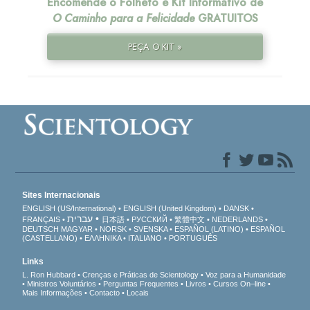
Encomende o Folheto e Kit Informativo de
O Caminho para a Felicidade
GRATUITOS
PEÇA O KIT »
Sites Internacionais
ENGLISH (US/International)
ENGLISH (United Kingdom)
DANSK
עברית
FRANÇAIS
日本語
РУССКИЙ
繁體中文
NEDERLANDS
DEUTSCH
MAGYAR
NORSK
SVENSKA
ESPAÑOL (LATINO)
ESPAÑOL
(CASTELLANO)
ΕΛΛΗΝΙΚA
ITALIANO
PORTUGUÊS
Links
L. Ron Hubbard
Crenças e Práticas de Scientology
Voz para a Humanidade
Ministros Voluntários
Perguntas Frequentes
Livros
Cursos On–line
Mais Informações
Contacto
Locais