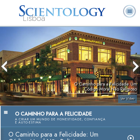
Lisboa
L. Ron
O que é
Ministros
Perguntas
Livros
Hubbard
Scientology?
Voluntários
Frequentes
O Caminho para a Felicidade: Um
Código Moral Não Religioso
Ver Vídeo
O CAMINHO PARA A FELICIDADE
A CRIAR UM MUNDO DE HONESTIDADE, CONFIANÇA
E AUTO-ESTIMA
O Caminho para a Felicidade: Um