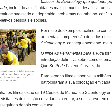
básicos de Scientology que qualquer p
vida
, incluindo as dificuldades mais comuns e desafios – um c
 sentir-se stressado ou deprimido, problemas no trabalho, confl
bjetivos pessoais e sociais.
Por meio de exemplos facilmente compre
aumenta a compreensão de todos os con
Scientology
e, consequentemente, melho
O filme As Ferramentas para a Vida
forn
introdução definitiva sobre como o lem
Que Se
Pode
Fazer», é realizado.
Voluntários em África usam
dades para fornecer ajuda
Para tornar o filme disponível a milhõe
a e treinarem outras
zerem o mesmo.
patrocinaram a sua colocação em cada b
har os filmes estão os 19 Cursos do Manual de Scientology e
s visitantes do site são convidados a entrar, a se inscreverem 
osseguindo depois com o curso.