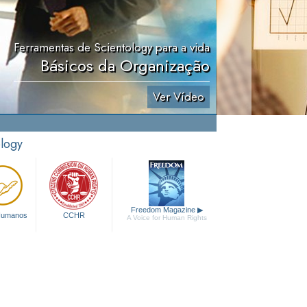
Ferramentas de Scientology para a vida
Básicos da Organização
Ver Vídeo
ology
Freedom Magazine
▶
 Humanos
CCHR
A Voice for Human Rights