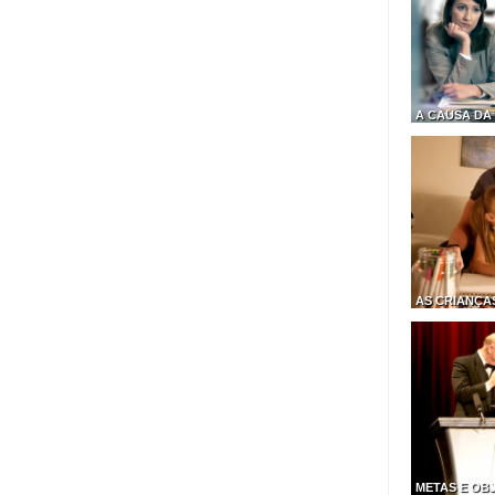
A CAUSA DA
AS CRIANÇA
METAS E OBJ