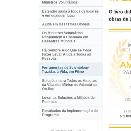
Ministros Voluntários
Estender ajuda a todos os lugares
O livro di
e em qualquer lugar
obras de 
Ajuda em Desastres Globais
Os Ministros Voluntários
Respondem à Chamada em
Desastres Mundiais
M
SC
Há Sempre Algo Que se
Pode
Fazer Levar Ajuda a Todas as
Pessoas
A
Ferramentas de Scientology
PA
Trazidas à Vida, em Filme
F
Soluções para Todos os Aspetos
da Vida dos Ministros Voluntários
On-line
Levar as Soluções a Milhões de
PR
Pessoas
Resultados da Implementação do
O P
Programa
MELHOR