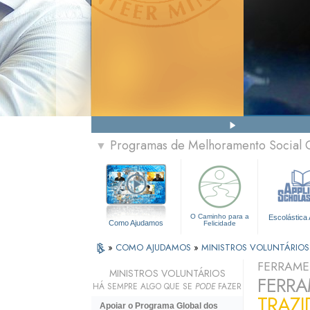
Programas de Melhoramento Social 
▼
O Caminho para a
Escolástica 
Como Ajudamos
Felicidade
»
COMO AJUDAMOS
»
MINISTROS VOLUNTÁRIOS
FERRAME
MINISTROS VOLUNTÁRIOS
FERRA
HÁ SEMPRE ALGO QUE SE
PODE
FAZER
TRAZI
Apoiar o Programa Global dos