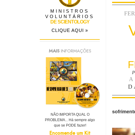
MINISTROS
FE
VOLUNTÁRIOS
DE SCIENTOLOGY
CLIQUE AQUI »
MAIS
INFORMAÇÕES
F
p
A
D
sofrimento
NÃO IMPORTA QUAL O
PROBLEMA... Há sempre algo
que se PODE fazer!
Encomende um Kit