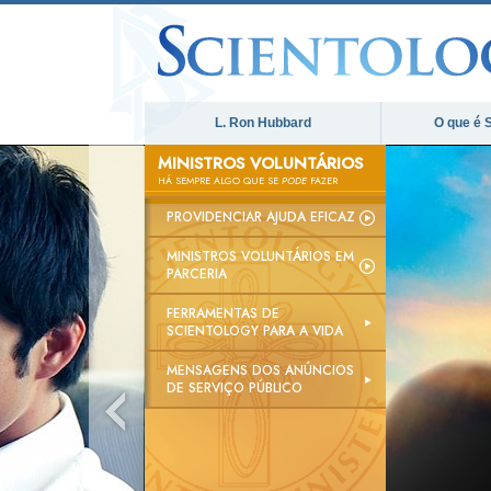
L. Ron Hubbard
O que é 
MINISTROS VOLUNTÁRIOS
HÁ SEMPRE ALGO QUE SE
PODE
FAZER
PROVIDENCIAR AJUDA EFICAZ
MINISTROS VOLUNTÁRIOS EM
PARCERIA
FERRAMENTAS DE
SCIENTOLOGY PARA A VIDA
MENSAGENS DOS ANÚNCIOS
DE SERVIÇO PÚBLICO