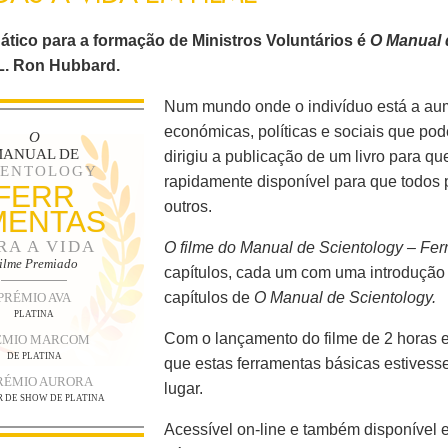
dático para a formação de Ministros Voluntários é
O Manual 
L. Ron Hubbard.
Num mundo onde o indivíduo está a aume
económicas, políticas e sociais que p
O
ANUAL DE
dirigiu a publicação de um livro para qu
IENTOLOGY
rapidamente disponível para que todos 
FERR
outros.
MENTAS
RA A VIDA
O filme do Manual de Scientology – Fer
ilme Premiado
capítulos, cada um com uma introdução
capítulos de
O Manual de Scientology.
PRÉMIO AVA
PLATINA
Com o lançamento do filme de 2 horas e
ÉMIO MARCOM
DE PLATINA
que estas ferramentas básicas estivess
RÉMIO AURORA
lugar.
 DE SHOW DE PLATINA
Acessível on-line e também disponíve