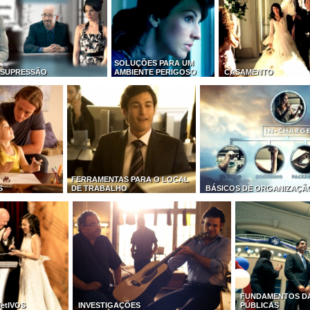
SOLUÇÕES PARA UM
 SUPRESSÃO
AMBIENTE PERIGOSO
CASAMENTO
FERRAMENTAS PARA O LOCAL
S
DE TRABALHO
BÁSICOS DE ORGANIZAÇÃ
FUNDAMENTOS D
etIVOS
INVESTIGAÇÕES
PÚBLICAS