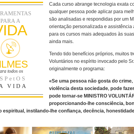
Cada curso abrange tecnologia exata 
qualquer pessoa pode aplicar para melh
RRAMENTAS
são analisadas e respondidas por um Min
PARA A
VIDA
orientação personalizada e assistência 
para os cursos mais adequados às suas 
ainda mais.
Tendo tido benefícios próprios, muitos t
ILMES
Voluntários no espírito invocado pelo 
originalmente o programa:
ara todos os
SPetOS
«Se uma pessoa não gosta do crime, d
A VIDA
violência desta sociedade, pode fazer
pode tornar-se MINISTRO VOLUNTÁRIO 
proporcionando-lhe consciência, bon
 espiritual, instilando-lhe confiança, decência, honestidade