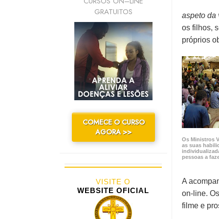
CURSOS ON–LINE
GRATUITOS
aspeto da 
os filhos,
próprios o
COMECE O CURSO
AGORA >>
Os Ministros 
as suas habili
individualizad
pessoas a fa
A acompan
VISITE O
WEBSITE OFICIAL
on-line. O
filme e pr