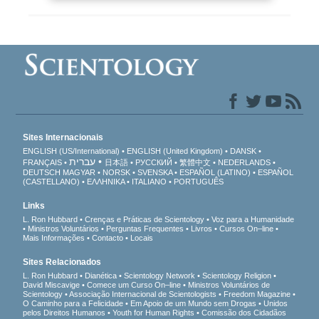
Sites Internacionais
ENGLISH (US/International)
ENGLISH (United Kingdom)
DANSK
עברית
FRANÇAIS
日本語
РУССКИЙ
繁體中文
NEDERLANDS
DEUTSCH
MAGYAR
NORSK
SVENSKA
ESPAÑOL (LATINO)
ESPAÑOL
(CASTELLANO)
ΕΛΛΗΝΙΚA
ITALIANO
PORTUGUÊS
Links
L. Ron Hubbard
Crenças e Práticas de Scientology
Voz para a Humanidade
Ministros Voluntários
Perguntas Frequentes
Livros
Cursos On–line
Mais Informações
Contacto
Locais
Sites Relacionados
L. Ron Hubbard
Dianética
Scientology Network
Scientology Religion
David Miscavige
Comece um Curso On–line
Ministros Voluntários de
Scientology
Associação Internacional de Scientologists
Freedom Magazine
O Caminho para a Felicidade
Em Apoio de um Mundo sem Drogas
Unidos
pelos Direitos Humanos
Youth for Human Rights
Comissão dos Cidadãos