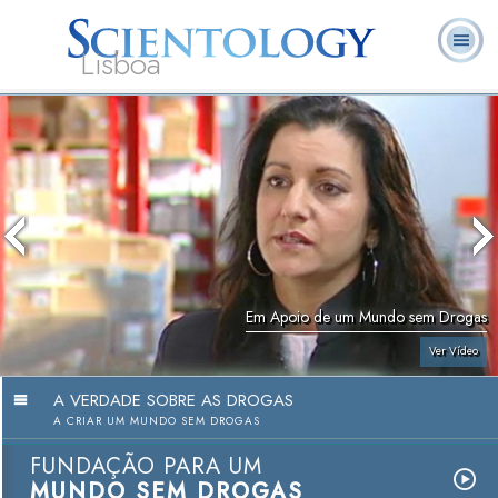
Lisboa
L. Ron
O que é
Ministros
Perguntas
Livros
Hubbard
Scientology?
Voluntários
Frequentes
Em Apoio de um Mundo sem Drogas
Ver Vídeo
A VERDADE SOBRE AS DROGAS
A CRIAR UM MUNDO SEM DROGAS
FUNDAÇÃO PARA UM
MUNDO SEM DROGAS