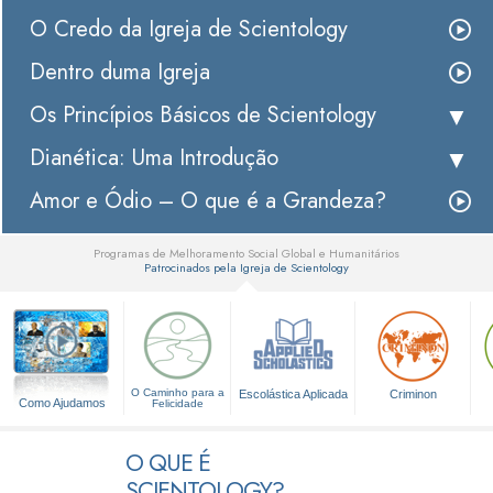
O Credo da Igreja de Scientology
Dentro duma Igreja
Os Princípios Básicos de Scientology
Dianética: Uma Introdução
Amor e Ódio – O que é a Grandeza?
Programas de Melhoramento Social Global e Humanitários
Patrocinados pela Igreja de Scientology
▼
O Caminho para a
Escolástica Aplicada
Criminon
Como Ajudamos
Felicidade
O QUE É
SCIENTOLOGY?