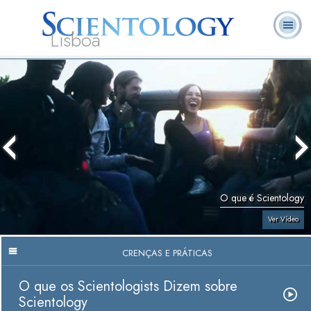
Lisboa
L. Ron
O que é
Ministros
Perguntas
Livros
Hubbard
Scientology?
Voluntários
Frequentes
O que é Scientology
Ver Vídeo
CRENÇAS E PRÁTICAS
O que os Scientologists Dizem sobre
Scientology