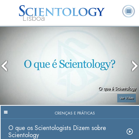
Lisboa
L. Ron
O que é
Ministros
Perguntas
Livros
Hubbard
Scientology?
Voluntários
Frequentes
O que é Scientology
Ver Vídeo
CRENÇAS E PRÁTICAS
O que os Scientologists Dizem sobre
Scientology