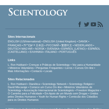
Sites Internacionais
ENGLISH (US/International)
ENGLISH (United Kingdom)
DANSK
עברית
FRANÇAIS
日本語
РУССКИЙ
繁體中文
NEDERLANDS
DEUTSCH
MAGYAR
NORSK
SVENSKA
ESPAÑOL (LATINO)
ESPAÑOL
(CASTELLANO)
ΕΛΛΗΝΙΚA
ITALIANO
PORTUGUÊS
Links
L. Ron Hubbard
Crenças e Práticas de Scientology
Voz para a Humanidade
Ministros Voluntários
Perguntas Frequentes
Livros
Cursos On–line
Mais Informações
Contacto
Locais
Sites Relacionados
L. Ron Hubbard
Dianética
Scientology Network
Scientology Religion
David Miscavige
Comece um Curso On–line
Ministros Voluntários de
Scientology
Associação Internacional de Scientologists
Freedom Magazine
O Caminho para a Felicidade
Em Apoio de um Mundo sem Drogas
Unidos
pelos Direitos Humanos
Youth for Human Rights
Comissão dos Cidadãos
para os Direitos Humanos