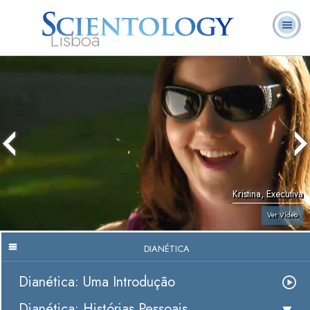
Lisboa
L. Ron
O que é
Ministros
Perguntas
Livros
Hubbard
Scientology?
Voluntários
Frequentes
Kristina, Executiva
Ver Vídeo
DIANÉTICA
Dianética: Uma Introdução
Dianética: Histórias Pessoais