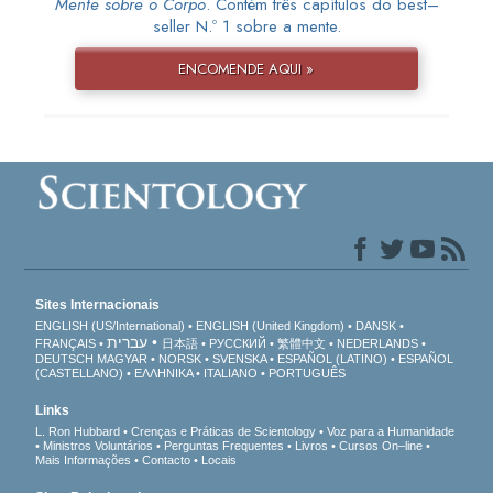
Mente sobre o Corpo
. Contém três capítulos do best–
seller N.º 1 sobre a mente.
ENCOMENDE AQUI »
Sites Internacionais
ENGLISH (US/International)
ENGLISH (United Kingdom)
DANSK
עברית
FRANÇAIS
日本語
РУССКИЙ
繁體中文
NEDERLANDS
DEUTSCH
MAGYAR
NORSK
SVENSKA
ESPAÑOL (LATINO)
ESPAÑOL
(CASTELLANO)
ΕΛΛΗΝΙΚA
ITALIANO
PORTUGUÊS
Links
L. Ron Hubbard
Crenças e Práticas de Scientology
Voz para a Humanidade
Ministros Voluntários
Perguntas Frequentes
Livros
Cursos On–line
Mais Informações
Contacto
Locais