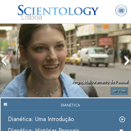
Lisboa
L. Ron
O que é
Ministros
Perguntas
Livros
Hubbard
Scientology?
Voluntários
Frequentes
Angie, Melhoramento de Pessoal
Ver Vídeo
DIANÉTICA
Dianética: Uma Introdução
Dianética: Histórias Pessoais