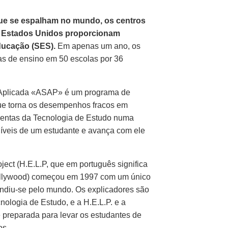
ue se espalham no mundo, os centros
os Estados Unidos proporcionam
ducação (SES).
Em apenas um ano, os
as de ensino em 50 escolas por 36
 Aplicada «ASAP» é um programa de
e torna os desempenhos fracos em
mentas da Tecnologia de Estudo numa
níveis de um estudante e avança com ele
ect (H.E.L.P, que em português significa
Hollywood) começou em 1997 com um único
andiu‑se pelo mundo. Os explicadores são
ologia de Estudo, e a H.E.L.P. e a
 preparada para levar os estudantes de
os.