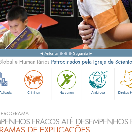
Anterior
Seguinte
Global e Humanitários
Patrocinados pela Igreja de Scient
Aplicada
Criminon
Narconon
Antidroga
Direitos
O PROGRAMA
PENHOS FRACOS ATÉ DESEMPENHOS F
RAMAS DE EXPLICAÇÕES