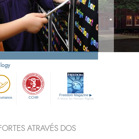
ology
Freedom Magazine
▶
 Humanos
CCHR
A Voice for Human Rights
ORTES ATRAVÉS DOS