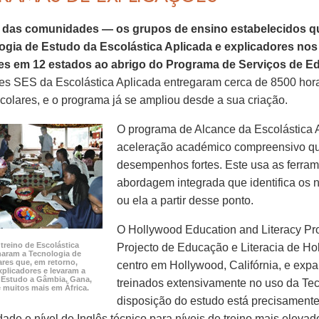
 das comunidades — os grupos de ensino estabelecidos q
ogia de Estudo da Escolástica Aplicada e explicadores n
es em 12 estados ao abrigo do Programa de Serviços de E
es SES da Escolástica Aplicada entregaram cerca de 8500 hor
escolares, e o programa já se ampliou desde a sua criação.
O programa de Alcance da Escolástica
aceleração académico compreensivo qu
desempenhos fortes. Este usa as ferra
abordagem integrada que identifica os 
ou ela a partir desse ponto.
O Hollywood Education and Literacy Proj
treino de Escolástica
Projecto de Educação e Literacia de 
naram a Tecnologia de
ares que, em retorno,
centro em Hollywood, Califórnia, e exp
xplicadores e levaram a
 Estudo a Gâmbia, Gana,
treinados extensivamente no uso da Tecn
e muitos mais em África.
disposição do estudo está precisamente
dade e nível de Inglês técnico para níveis de treino mais elevad