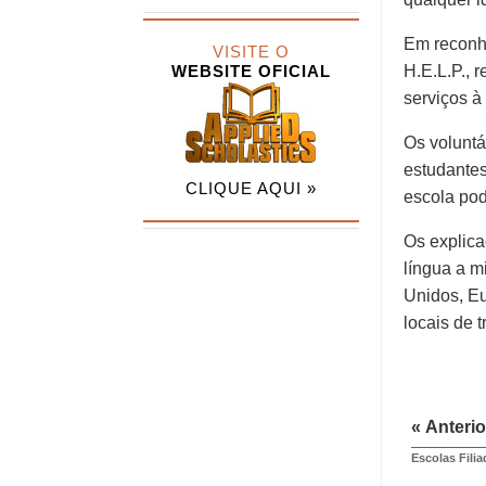
Em reconh
VISITE O
WEBSITE OFICIAL
H.E.L.P., 
serviços à
Os volunt
estudantes
CLIQUE AQUI »
escola pod
Os explic
língua a m
Unidos, Eu
locais de 
« Anterio
Escolas Fili