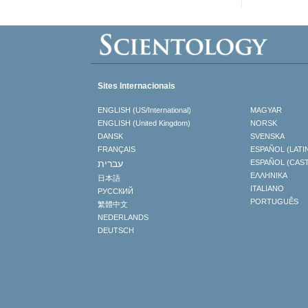
Sites Internacionais
ENGLISH (US/International)
MAGYAR
ENGLISH (United Kingdom)
NORSK
DANSK
SVENSKA
FRANÇAIS
ESPAÑOL (LATI
עברית
ESPAÑOL (CAS
ΕΛΛΗΝΙΚA
日本語
ITALIANO
РУССКИЙ
PORTUGUÊS
繁體中文
NEDERLANDS
DEUTSCH