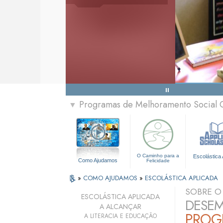
Programas de Melhoramento Social 
▼
O Caminho para a
Escolástica 
Como Ajudamos
Felicidade
»
COMO AJUDAMOS
»
ESCOLÁSTICA APLICADA
SOBRE 
ESCOLÁSTICA APLICADA
DESEM
A ALCANÇAR
PROG
A LITERACIA E EDUCAÇÃO