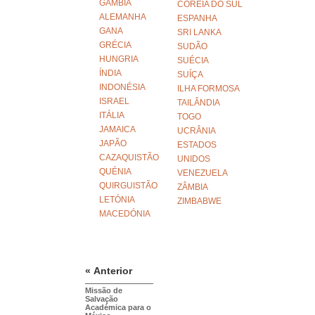
GÂMBIA
COREIA DO SUL
ALEMANHA
ESPANHA
GANA
SRI LANKA
GRÉCIA
SUDÃO
HUNGRIA
SUÉCIA
ÍNDIA
SUÍÇA
INDONÉSIA
ILHA FORMOSA
ISRAEL
TAILÂNDIA
ITÁLIA
TOGO
JAMAICA
UCRÂNIA
JAPÃO
ESTADOS
CAZAQUISTÃO
UNIDOS
QUÉNIA
VENEZUELA
QUIRGUISTÃO
ZÂMBIA
LETÓNIA
ZIMBABWE
MACEDÓNIA
« Anterior
Missão de
Salvação
Académica para o