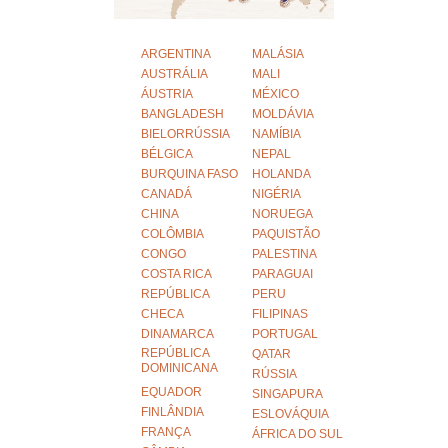
ARGENTINA
MALÁSIA
AUSTRÁLIA
MALI
ÁUSTRIA
MÉXICO
BANGLADESH
MOLDÁVIA
BIELORRÚSSIA
NAMÍBIA
BÉLGICA
NEPAL
BURQUINA FASO
HOLANDA
CANADÁ
NIGÉRIA
CHINA
NORUEGA
COLÔMBIA
PAQUISTÃO
CONGO
PALESTINA
COSTA RICA
PARAGUAI
REPÚBLICA
PERU
CHECA
FILIPINAS
DINAMARCA
PORTUGAL
REPÚBLICA
QATAR
DOMINICANA
RÚSSIA
EQUADOR
SINGAPURA
FINLÂNDIA
ESLOVÁQUIA
FRANÇA
ÁFRICA DO SUL