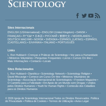
Sites Internacionais
ENGLISH (US/International)
ENGLISH (United Kingdom)
DANSK
עברית
FRANÇAIS
日本語
РУССКИЙ
繁體中文
NEDERLANDS
DEUTSCH
MAGYAR
NORSK
SVENSKA
ESPAÑOL (LATINO)
ESPAÑOL
(CASTELLANO)
ΕΛΛΗΝΙΚA
ITALIANO
PORTUGUÊS
Links
L. Ron Hubbard
Crenças e Práticas de Scientology
Voz para a Humanidade
Ministros Voluntários
Perguntas Frequentes
Livros
Cursos On–line
Mais Informações
Contacto
Locais
Sites Relacionados
L. Ron Hubbard
Dianética
Scientology Network
Scientology Religion
David Miscavige
Comece um Curso On–line
Ministros Voluntários de
Scientology
Associação Internacional de Scientologists
Freedom Magazine
O Caminho para a Felicidade
Em Apoio de um Mundo sem Drogas
Unidos
pelos Direitos Humanos
Youth for Human Rights
Comissão dos Cidadãos
para os Direitos Humanos
© 2026 Igreja de Scientology Internacional Todos os Direitos Reservados.
Política
de Privacidade
•
Política de Cookies
•
Termos de Utilização
•
Aviso Legal