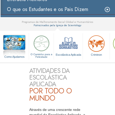
O que os Estudantes e os Pais Dizem
Programas de Melhoramento Social Global e Humanitários
Patrocinados pela Igreja de Scientology
▼
O Caminho para a
Escolástica Aplicada
Criminon
Como Ajudamos
Felicidade
ATIVIDADES DA
ESCOLÁSTICA
APLICADA
POR TODO O
MUNDO
Através de uma crescente rede
mundial da Escolástica Aplicada, a