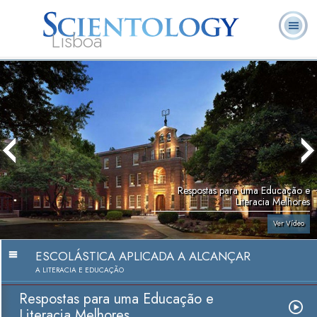
Lisboa
L. Ron
O que é
Ministros
Perguntas
Livros
Hubbard
Scientology?
Voluntários
Frequentes
Respostas para uma Educação e
Literacia Melhores
Ver Vídeo
ESCOLÁSTICA APLICADA A ALCANÇAR
A LITERACIA E EDUCAÇÃO
Respostas para uma Educação e
Literacia Melhores