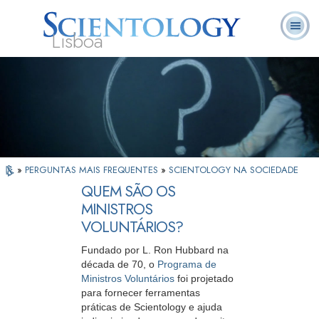
Lisboa
L. Ron
O que é
Ministros
Perguntas
Livros
Hubbard
Scientology?
Voluntários
Frequentes
»
PERGUNTAS MAIS FREQUENTES
»
SCIENTOLOGY NA SOCIEDADE
QUEM SÃO OS
MINISTROS
VOLUNTÁRIOS?
Fundado por L. Ron Hubbard na
década de 70, o
Programa de
Ministros Voluntários
foi projetado
para fornecer ferramentas
práticas de Scientology e ajuda