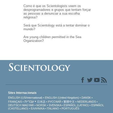
Como é que os Scientologists veem os
desprogramadores e grupos que tentam forçar
as pessoas a denunciar a sua escolha
religiosa?
Será que Scientology está a tentar dominar o
mundo?
Are young children permitted in the Sea
Organization?
Sites Internacionais
ENGLISH (US/International)
ENGLISH (United Kingdom)
DANSK
עברית
FRANÇAIS
日本語
РУССКИЙ
繁體中文
NEDERLANDS
DEUTSCH
MAGYAR
NORSK
SVENSKA
ESPAÑOL (LATINO)
ESPAÑOL
(CASTELLANO)
ΕΛΛΗΝΙΚA
ITALIANO
PORTUGUÊS