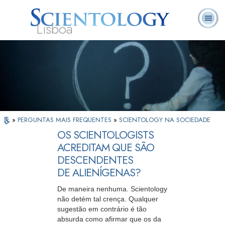
Lisboa
L. Ron
O que é
Ministros
Perguntas
Livros
Hubbard
Scientology?
Voluntários
Frequentes
»
PERGUNTAS MAIS FREQUENTES
»
SCIENTOLOGY NA SOCIEDADE
OS SCIENTOLOGISTS
ACREDITAM QUE SÃO
DESCENDENTES
DE ALIENÍGENAS?
De maneira nenhuma. Scientology
não detém tal crença. Qualquer
sugestão em contrário é tão
absurda como afirmar que os da