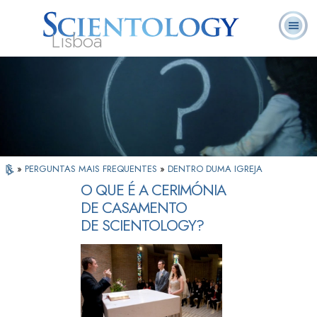
Lisboa
L. Ron
O que é
Ministros
Perguntas
Livros
Hubbard
Scientology?
Voluntários
Frequentes
»
PERGUNTAS MAIS FREQUENTES
»
DENTRO DUMA IGREJA
O QUE É A CERIMÓNIA
DE CASAMENTO
DE SCIENTOLOGY?