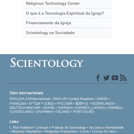
Religious Technology Center
O que é a Tecnologia Espiritual da Igreja?
Financiamento da Igreja
Scientology na Sociedade
Sites Internacionais
ENGLISH (US/International)
ENGLISH (United Kingdom)
DANSK
עברית
FRANÇAIS
日本語
РУССКИЙ
繁體中文
NEDERLANDS
DEUTSCH
MAGYAR
NORSK
SVENSKA
ESPAÑOL (LATINO)
ESPAÑOL
(CASTELLANO)
ΕΛΛΗΝΙΚA
ITALIANO
PORTUGUÊS
Links
L. Ron Hubbard
Crenças e Práticas de Scientology
Voz para a Humanidade
Ministros Voluntários
Perguntas Frequentes
Livros
Cursos On–line