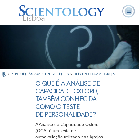
Lisboa
L. Ron
O que é
Ministros
Perguntas
Livros
Hubbard
Scientology?
Voluntários
Frequentes
»
PERGUNTAS MAIS FREQUENTES
»
DENTRO DUMA IGREJA
O QUE É A ANÁLISE DE
CAPACIDADE OXFORD,
TAMBÉM CONHECIDA
COMO O TESTE
DE PERSONALIDADE?
A Análise de Capacidade Oxford
(OCA) é um teste de
autoavaliação utilizado nas Igrejas