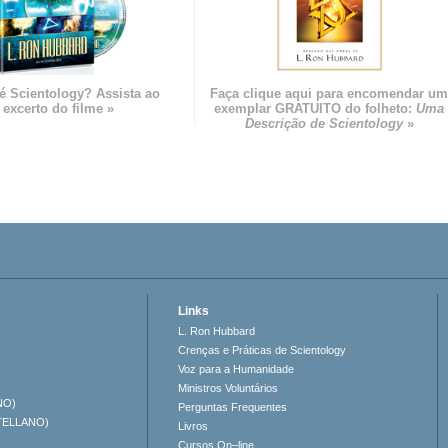
é Scientology? Assista ao
Faça clique aqui para encomendar u
excerto do filme »
exemplar GRATUITO do folheto:
Uma
Descrição de Scientology
»
Links
L. Ron Hubbard
Crenças e Práticas de Scientology
Voz para a Humanidade
Ministros Voluntários
NO)
Perguntas Frequentes
TELLANO)
Livros
Cursos On–line