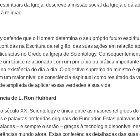
 espirituais da Igreja, descreve a missão social da Igreja e dá
à religião.
y defende que o Homem determina o seu próprio futuro espiritu
 contidas na Escritura da religião, das suas ações em relação ao
ticuladas no Credo da Igreja de Scientology. Consequentemen
e um tópico relacionado com um princípio ou prática important
 na existência do dia a dia. O objectivo supremo do ministro 
m um maior nível de consciência espiritual como resultado da
e ampliada de aplicar essas verdades à sua vida.
ncia de L. Ron Hubbard
 século XX, Scientology é única entre as maiores religiões do m
os e palavras proferidas originais do Fundador. Estas palavra
 faladas
–
e sempre o serão
–
graças à tecnologia disponível ne
rências mundo afora. Estas conferências detalhadas das suas