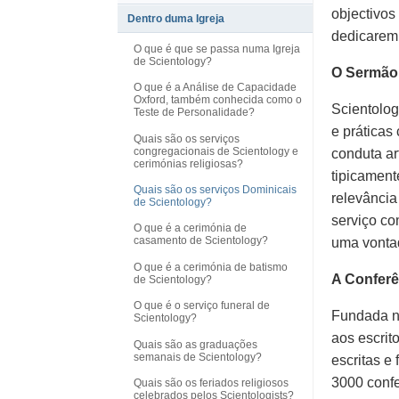
objectivos
Dentro duma Igreja
dedicarem 
O que é que se passa numa Igreja
de Scientology?
O Sermão
O que é a Análise de Capacidade
Oxford, também conhecida como o
Scientolog
Teste de Personalidade?
e práticas
Quais são os serviços
congregacionais de Scientology e
conduta ar
cerimónias religiosas?
tipicament
Quais são os serviços Dominicais
relevância
de Scientology?
serviço co
O que é a cerimónia de
casamento de Scientology?
uma vontad
O que é a cerimónia de batismo
A Conferê
de Scientology?
O que é o serviço funeral de
Fundada no
Scientology?
aos escrit
Quais são as graduações
semanais de Scientology?
escritas e
3000 confe
Quais são os feriados religiosos
celebrados pelos Scientologists?