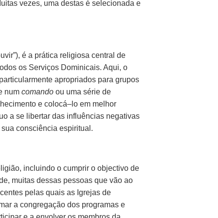
uitas vezes, uma destas é selecionada e
uvir”),
é a prática religiosa central de
todos os Serviços Dominicais. Aqui, o
 particularmente apropriados para grupos
te num
comando
ou uma série de
nhecimento e
colocá–lo
em melhor
 a se libertar das influências negativas
sua consciência espiritual.
gião, incluindo o cumprir o objectivo de
de, muitas dessas pessoas que vão ao
centes pelas quais as Igrejas de
ormar a congregação dos programas e
articipar e a envolver os membros da