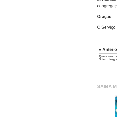
congregaçã
Oração
O Serviço 
« Anterio
Quais são os
Scientology 
SAIBA M