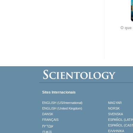
O que 
Sites Internacionais
ENGLISH (US/International)
MAGYAR
ENGLISH (United Kingdom)
NORSK
DANSK
SVENSKA
FRANÇAIS
ESPAÑOL (LATI
עברית
ESPAÑOL (CAS
ΕΛΛΗΝΙΚA
日本語