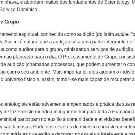
minhava, e abordam muitos dos fundamentos de Scientology. M
Serviço Dominical.
de Grupo
amento espiritual, conhecido como audição (do latim
audire,
“o
y. Assim, é natural que a audição seja uma parte integrante de 
tua como auditor para o grupo, ministrando serviços de audição
sermão planeado para o dia. O Processamento de Grupo consis
de audição (chamados processos), que podem aumentar o co
o com o seu ambiente. Mais importante, eles ajudam o indivíduo
do universo físico e, assim,
tornar–se
mais capaz de recuperar a 
ientologists estão ativamente empenhados à prática da sua reli
y de fazer deste mundo um lugar melhor para toda a Humanida
minical participam no auxílio à comunidade e atividades benefi
y são famosas. Parte dos deveres do ministro consiste em inf
 comunitárias que estão a decorrer, nos quais a Igreja está a p