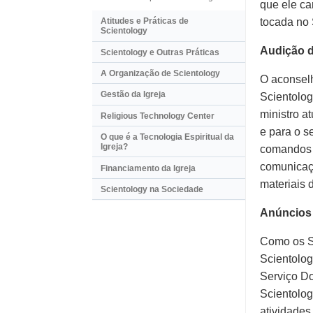
que ele ca
tocada no 
Atitudes e Práticas de
Scientology
Audição 
Scientology e Outras Práticas
A Organização de Scientology
O aconselh
Gestão da Igreja
Scientolog
ministro a
Religious Technology Center
e para o 
O que é a Tecnologia Espiritual da
Igreja?
comandos 
comunicaçã
Financiamento da Igreja
materiais 
Scientology na Sociedade
Anúncios
Como os Sc
Scientolog
Serviço Do
Scientolog
atividades