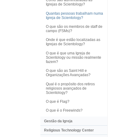
Como são administradas as
Igrejas de Scientology?
Quantas pessoas trabalham numa
Igreja de Scientology?
O que são os membros de staff de
campo (FSMs)?
Onde é que estão localizadas as
Igrejas de Scientology?
O que é que uma Igreja de
Scientology ou missão realmente
fazem?
O que são as Saint Hill e
Organizações Avançadas?
Qual é o propósito dos retiros
religiosos avançados de
Scientology?
O que é Flag?
O que é o Freewinds?
Gestão da Igreja
Religious Technology Center