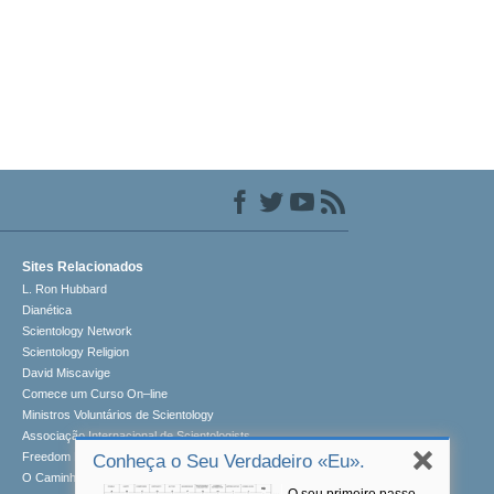
Sites Relacionados
L. Ron Hubbard
Dianética
Scientology Network
Scientology Religion
David Miscavige
Comece um Curso On–line
Ministros Voluntários de Scientology
Associação Internacional de Scientologists
Freedom Magazine
Conheça o Seu Verdadeiro «Eu».
O Caminho para a Felicidade