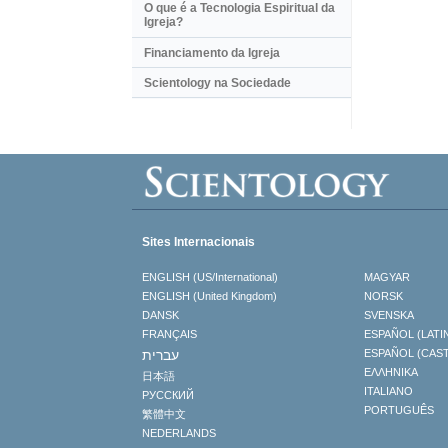
O que é a Tecnologia Espiritual da
Igreja?
Financiamento da Igreja
Scientology na Sociedade
Sites Internacionais
ENGLISH (US/International)
MAGYAR
ENGLISH (United Kingdom)
NORSK
DANSK
SVENSKA
FRANÇAIS
ESPAÑOL (LATI
עברית
ESPAÑOL (CAS
ΕΛΛΗΝΙΚA
日本語
ITALIANO
РУССКИЙ
PORTUGUÊS
繁體中文
NEDERLANDS