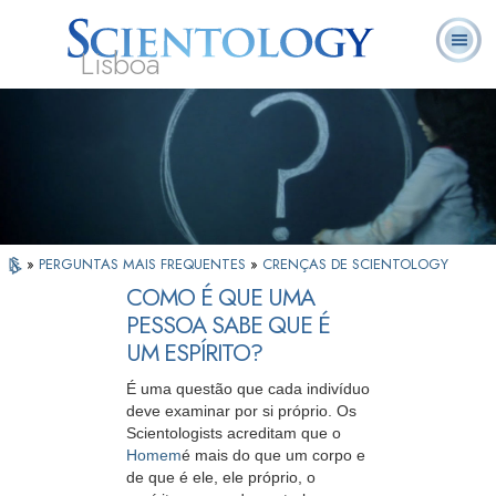
Lisboa
L. Ron
O que é
Ministros
Perguntas
Livros
Hubbard
Scientology?
Voluntários
Frequentes
»
PERGUNTAS MAIS FREQUENTES
»
CRENÇAS DE SCIENTOLOGY
COMO É QUE UMA
PESSOA SABE QUE É
UM ESPÍRITO?
É uma questão que cada indivíduo
deve examinar por si próprio. Os
Scientologists acreditam que o
Homem
é mais do que um corpo e
de que é ele, ele próprio, o