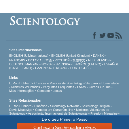
Sites Internacionais
ENGLISH (US/International)
ENGLISH (United Kingdom)
DANSK
עברית
FRANÇAIS
日本語
РУССКИЙ
繁體中文
NEDERLANDS
DEUTSCH
MAGYAR
NORSK
SVENSKA
ESPAÑOL (LATINO)
ESPAÑOL
(CASTELLANO)
ΕΛΛΗΝΙΚA
ITALIANO
PORTUGUÊS
Links
L. Ron Hubbard
Crenças e Práticas de Scientology
Voz para a Humanidade
Ministros Voluntários
Perguntas Frequentes
Livros
Cursos On–line
Mais Informações
Contacto
Locais
Sites Relacionados
L. Ron Hubbard
Dianética
Scientology Network
Scientology Religion
David Miscavige
Comece um Curso On–line
Ministros Voluntários de
Scientology
Associação Internacional de Scientologists
Freedom Magazine
O Caminho para a Felicidade
Em Apoio de um Mundo sem Drogas
Unidos
Dê o Seu Primeiro Passo
pelos Direitos Humanos
Youth for Human Rights
Comissão dos Cidadãos
para os Direitos Humanos
Conheça o Seu Verdadeiro «Eu».