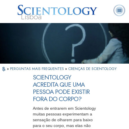
Lisboa
L. Ron
O que é
Ministros
Perguntas
Livros
Hubbard
Scientology?
Voluntários
Frequentes
»
PERGUNTAS MAIS FREQUENTES
»
CRENÇAS DE SCIENTOLOGY
SCIENTOLOGY
ACREDITA QUE UMA
PESSOA PODE EXISTIR
FORA DO CORPO?
Antes de entrarem em Scientology
muitas pessoas experimentam a
sensação de olharem para baixo
para o seu corpo, mas elas não