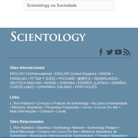
Scientology na Sociedade
Sites Internacionais
ENGLISH (US/International)
ENGLISH (United Kingdom)
DANSK
עברית
FRANÇAIS
日本語
РУССКИЙ
繁體中文
NEDERLANDS
DEUTSCH
MAGYAR
NORSK
SVENSKA
ESPAÑOL (LATINO)
ESPAÑOL
(CASTELLANO)
ΕΛΛΗΝΙΚA
ITALIANO
PORTUGUÊS
Links
L. Ron Hubbard
Crenças e Práticas de Scientology
Voz para a Humanidade
Ministros Voluntários
Perguntas Frequentes
Livros
Cursos On–line
Mais Informações
Contacto
Locais
Sites Relacionados
L. Ron Hubbard
Dianética
Scientology Network
Scientology Religion
David Miscavige
Comece um Curso On–line
Ministros Voluntários de
Scientology
Associação Internacional de Scientologists
Freedom Magazine