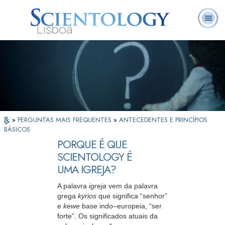
Lisboa
L. Ron
O que é
Ministros
Perguntas
Livros
Hubbard
Scientology?
Voluntários
Frequentes
»
PERGUNTAS MAIS FREQUENTES
»
ANTECEDENTES E PRINCÍPIOS
BÁSICOS
PORQUE É QUE
SCIENTOLOGY É
UMA IGREJA?
A palavra
igreja
vem da palavra
grega
kyrios
que significa
“senhor”
e
kewe
base
indo–europeia,
“ser
forte”.
Os significados atuais da