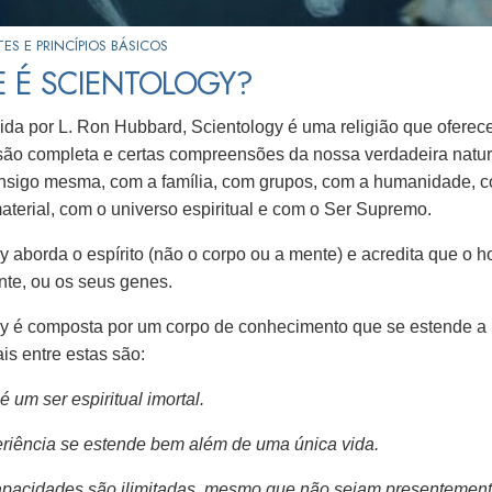
S E PRINCÍPIOS BÁSICOS
E É SCIENTOLOGY?
da por L. Ron Hubbard, Scientology é uma religião que ofere
o completa e certas compreensões da nossa verdadeira nature
nsigo mesma, com a família, com grupos, com a humanidade, c
aterial, com o universo espiritual e com o Ser Supremo.
y aborda o espírito (não o corpo ou a mente) e acredita que o
te, ou os seus genes.
y é composta por um corpo de conhecimento que se estende a p
ais entre estas são:
um ser espiritual imortal.
riência se estende bem além de uma única vida.
pacidades são ilimitadas, mesmo que não sejam presentemente