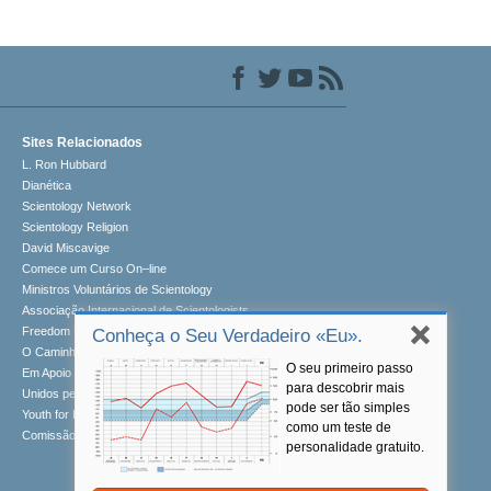
Sites Relacionados
L. Ron Hubbard
Dianética
Scientology Network
Scientology Religion
David Miscavige
Comece um Curso On–line
Ministros Voluntários de Scientology
Associação Internacional de Scientologists
Freedom Magazine
Conheça o Seu Verdadeiro «Eu».
O Caminho para a Felicidade
O seu primeiro passo
Em Apoio de um Mundo sem Drogas
para descobrir mais
Unidos pelos Direitos Humanos
pode ser tão simples
Youth for Human Rights
como um teste de
Comissão dos Cidadãos para os Direitos Humanos
personalidade gratuito.