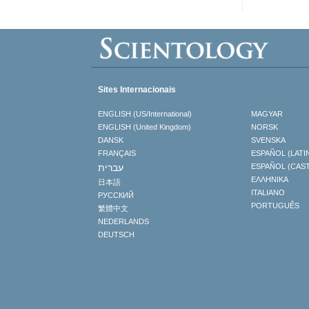
Sites Internacionais
ENGLISH (US/International)
MAGYAR
ENGLISH (United Kingdom)
NORSK
DANSK
SVENSKA
FRANÇAIS
ESPAÑOL (LATI
עברית
ESPAÑOL (CAS
ΕΛΛΗΝΙΚA
日本語
ITALIANO
РУССКИЙ
PORTUGUÊS
繁體中文
NEDERLANDS
DEUTSCH