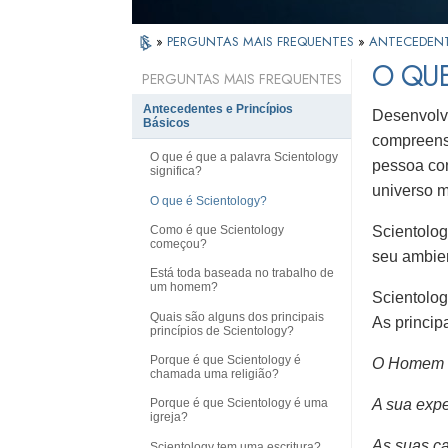
»
PERGUNTAS MAIS FREQUENTES
»
ANTECEDENTE
O QU
PERGUNTAS MAIS FREQUENTES
Antecedentes e Princípios
Desenvolvi
Básicos
compreensã
O que é que a palavra Scientology
pessoa
co
significa?
universo m
O que é Scientology?
Como é que Scientology
Scientolog
começou?
seu ambien
Está toda baseada no trabalho de
um homem?
Scientolog
Quais são alguns dos principais
As princip
princípios de Scientology?
Porque é que Scientology é
O Homem é 
chamada uma religião?
A sua expe
Porque é que Scientology é uma
igreja?
As suas ca
Scientology tem uma escritura?