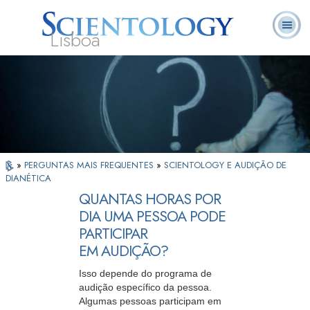
Lisboa
L. Ron
O que é
Ministros
Perguntas
Livros
Hubbard
Scientology?
Voluntários
Frequentes
»
PERGUNTAS MAIS FREQUENTES
»
SCIENTOLOGY E AUDIÇÃO DE
DIANÉTICA
QUANTAS HORAS POR
DIA UMA PESSOA PODE
PARTICIPAR
EM AUDIÇÃO?
Isso depende do programa de
audição específico da pessoa.
Algumas pessoas participam em