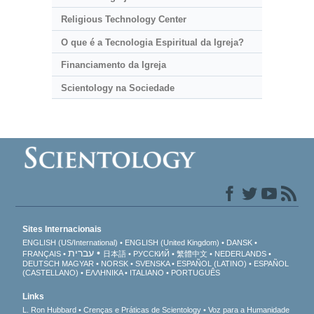
Religious Technology Center
O que é a Tecnologia Espiritual da Igreja?
Financiamento da Igreja
Scientology na Sociedade
Sites Internacionais
ENGLISH (US/International)
ENGLISH (United Kingdom)
DANSK
עברית
FRANÇAIS
日本語
РУССКИЙ
繁體中文
NEDERLANDS
DEUTSCH
MAGYAR
NORSK
SVENSKA
ESPAÑOL (LATINO)
ESPAÑOL
(CASTELLANO)
ΕΛΛΗΝΙΚA
ITALIANO
PORTUGUÊS
Links
L. Ron Hubbard
Crenças e Práticas de Scientology
Voz para a Humanidade