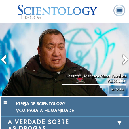
Lisboa
L. Ron
O que é
Ministros
Perguntas
Livros
Hubbard
Scientology?
Voluntários
Frequentes
Chairman, Mangere Maori Wardens
Association
Ver Vídeo
IGREJA DE SCIENTOLOGY
VOZ PARA A HUMANIDADE
A VERDADE SOBRE
AS DROGAS