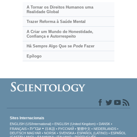
A Tornar os Direitos Humanos uma
Realidade Global
Trazer Reforma à Saúde Mental
A Criar um Mundo de Honestidade,
Confiança e Autorrespeito
Há Sempre Algo Que se
Pode
Fazer
Epílogo
Sites Internacionais
ENGLISH (US/International)
ENGLISH (United Kingdom)
DANSK
עברית
FRANÇAIS
日本語
РУССКИЙ
繁體中文
NEDERLANDS
DEUTSCH
MAGYAR
NORSK
SVENSKA
ESPAÑOL (LATINO)
ESPAÑOL
(CASTELLANO)
ΕΛΛΗΝΙΚA
ITALIANO
PORTUGUÊS