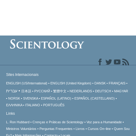
Sites Internacionais
ENGLISH (US/International)
ENGLISH (United Kingdom)
DANSK
FRANÇAIS
עברית
日本語
РУССКИЙ
繁體中文
NEDERLANDS
DEUTSCH
MAGYAR
NORSK
SVENSKA
ESPAÑOL (LATINO)
ESPAÑOL (CASTELLANO)
ΕΛΛΗΝΙΚA
ITALIANO
PORTUGUÊS
Links
L. Ron Hubbard
Crenças e Práticas de Scientology
Voz para a Humanidade
Ministros Voluntários
Perguntas Frequentes
Livros
Cursos On–line
Quem Sou
Eu?
Mais Informações
Contacto
Locais