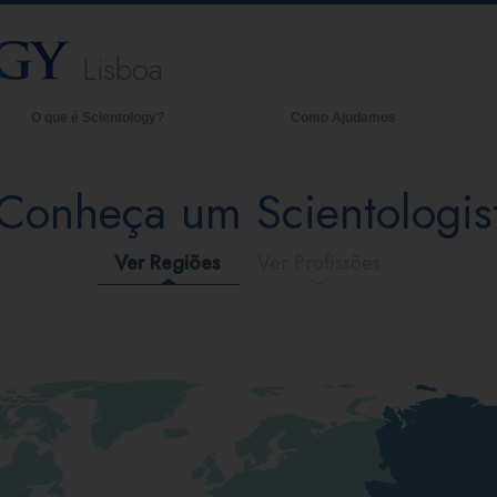
Lisboa
O que é Scientology?
Como Ajudamos
nças e Práticas
Ant
Conheça um Scientologis
dos e Códigos de Scientology
Den
ilo que os Scientologists Dizem
A O
re Scientology
Ver Regiões
Ver Profissões
heça um Scientologist
tro duma Igreja
Princípios Básicos de Scientology
 Introdução a Dianética
r e Ódio –
ue é a Grandeza?