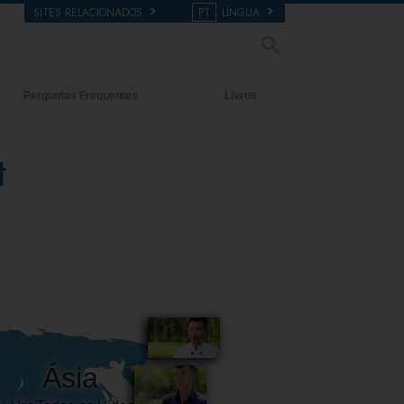
SITES RELACIONADOS
PT
LÍNGUA
Perguntas Frequentes
Livros
ecedentes e Princípios Básicos
Livros para Principiantes
t
tro duma Igreja
Audiolivros
rganização de Scientology
Conferências Introdutórias
Filmes