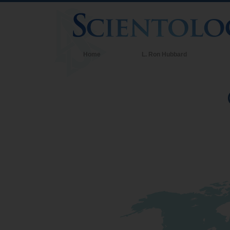
Home
L. Ron Hubbard
Cre
Cre
Aqu
sob
Con
Den
Os 
Uma
Amo
O q