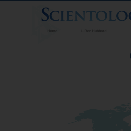
Home
L. Ron Hubbard
Cre
Cre
Aqu
sob
Con
Den
Os 
Uma
Amo
O q