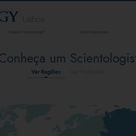
Lisboa
O que é Scientology?
Como Ajudamos
nças e Práticas
Ant
Conheça um Scientologis
dos e Códigos de Scientology
Den
ilo que os Scientologists Dizem
A O
re Scientology
Ver Regiões
Ver Profissões
heça um Scientologist
tro duma Igreja
Princípios Básicos de Scientology
 Introdução a Dianética
r e Ódio –
ue é a Grandeza?