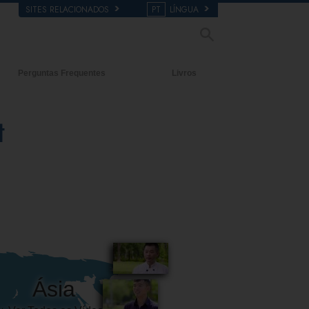
SITES RELACIONADOS
PT
LÍNGUA
Perguntas Frequentes
Livros
ecedentes e Princípios Básicos
Livros para Principiantes
t
tro duma Igreja
Audiolivros
rganização de Scientology
Conferências Introdutórias
Filmes