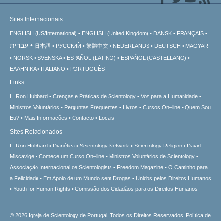
Sites Internacionais
ENGLISH (US/International)
ENGLISH (United Kingdom)
DANSK
FRANÇAIS
עברית
日本語
РУССКИЙ
繁體中文
NEDERLANDS
DEUTSCH
MAGYAR
NORSK
SVENSKA
ESPAÑOL (LATINO)
ESPAÑOL (CASTELLANO)
ΕΛΛΗΝΙΚA
ITALIANO
PORTUGUÊS
Links
L. Ron Hubbard
Crenças e Práticas de Scientology
Voz para a Humanidade
Ministros Voluntários
Perguntas Frequentes
Livros
Cursos On–line
Quem Sou
Eu?
Mais Informações
Contacto
Locais
Sites Relacionados
L. Ron Hubbard
Dianética
Scientology Network
Scientology Religion
David
Miscavige
Comece um Curso On–line
Ministros Voluntários de Scientology
Associação Internacional de Scientologists
Freedom Magazine
O Caminho para
a Felicidade
Em Apoio de um Mundo sem Drogas
Unidos pelos Direitos Humanos
Youth for Human Rights
Comissão dos Cidadãos para os Direitos Humanos
© 2026
Igreja de Scientology de Portugal.
Todos os Direitos Reservados.
Política de